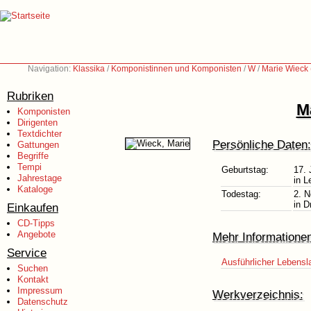
Navigation:
Klassika
/
Komponistinnen und Komponisten
/
W
/
Marie Wieck
Rubriken
M
Komponisten
Dirigenten
Textdichter
Persönliche Daten:
Gattungen
Begriffe
Tempi
Geburtstag:
17. 
Jahrestage
in L
Kataloge
Todestag:
2. 
in D
Einkaufen
CD-Tipps
Angebote
Mehr Informatione
Service
Ausführlicher Lebensl
Suchen
Kontakt
Impressum
Werkverzeichnis:
Datenschutz