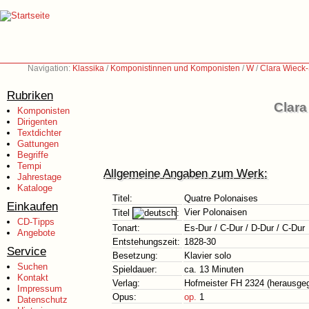
Navigation:
Klassika
/
Komponistinnen und Komponisten
/
W
/
Clara Wieck
Rubriken
Clara
Komponisten
Dirigenten
Textdichter
Gattungen
Begriffe
Tempi
Allgemeine Angaben zum Werk:
Jahrestage
Kataloge
Titel:
Quatre Polonaises
Einkaufen
Vier Polonaisen
Titel
:
CD-Tipps
Tonart:
Es-Dur / C-Dur / D-Dur / C-Dur
Angebote
Entstehungszeit:
1828-30
Service
Besetzung:
Klavier solo
Suchen
Spieldauer:
ca. 13 Minuten
Kontakt
Verlag:
Hofmeister FH 2324 (herausge
Impressum
Opus:
op.
1
Datenschutz