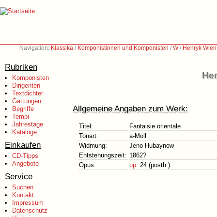
Navigation:
Klassika
/
Komponistinnen und Komponisten
/
W
/
Henryk Wien
Rubriken
Hen
Komponisten
Dirigenten
Textdichter
Gattungen
Allgemeine Angaben zum Werk:
Begriffe
Tempi
Jahrestage
Titel:
Fantaisie orientale
Kataloge
Tonart:
a-Moll
Einkaufen
Widmung:
Jeno Hubaynow
Entstehungszeit:
1862?
CD-Tipps
Angebote
Opus:
op.
24 (posth.)
Service
Suchen
Kontakt
Impressum
Datenschutz