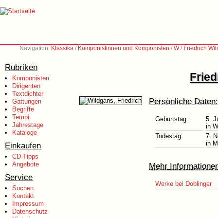
Navigation:
Klassika
/
Komponistinnen und Komponisten
/
W
/
Friedrich Wi
Rubriken
Fried
Komponisten
Dirigenten
Textdichter
Persönliche Daten:
Gattungen
Begriffe
Tempi
Geburtstag:
5. J
Jahrestage
in W
Kataloge
Todestag:
7. 
in M
Einkaufen
CD-Tipps
Angebote
Mehr Informatione
Service
Werke bei Doblinger
Suchen
Kontakt
Impressum
Datenschutz