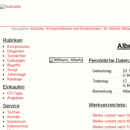
Navigation:
Klassika
/
Komponistinnen und Komponisten
/
W
/
Alberto Will
Rubriken
Alb
Komponisten
Dirigenten
Textdichter
Persönliche Daten:
Gattungen
Begriffe
Tempi
Geburtstag:
23.
Jahrestage
in B
Kataloge
Todestag:
17. 
in B
Einkaufen
Bemerkung:
Albe
CD-Tipps
Angebote
Werkverzeichnis:
Service
Suchen
Werke sortiert nach O
Kontakt
Werke sortiert nach M
Impressum
Datenschutz
Werke sortiert nach Ti