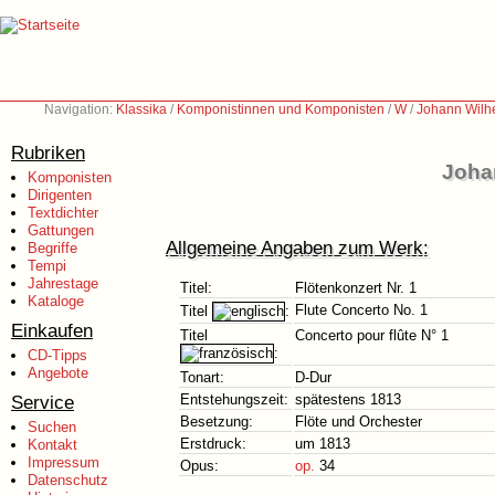
Navigation:
Klassika
/
Komponistinnen und Komponisten
/
W
/
Johann Wilh
Rubriken
Joha
Komponisten
Dirigenten
Textdichter
Gattungen
Allgemeine Angaben zum Werk:
Begriffe
Tempi
Jahrestage
Titel:
Flötenkonzert Nr. 1
Kataloge
Flute Concerto No. 1
Titel
:
Einkaufen
Titel
Concerto pour flûte N° 1
:
CD-Tipps
Angebote
Tonart:
D-Dur
Service
Entstehungszeit:
spätestens 1813
Besetzung:
Flöte und Orchester
Suchen
Erstdruck:
um 1813
Kontakt
Impressum
Opus:
op.
34
Datenschutz