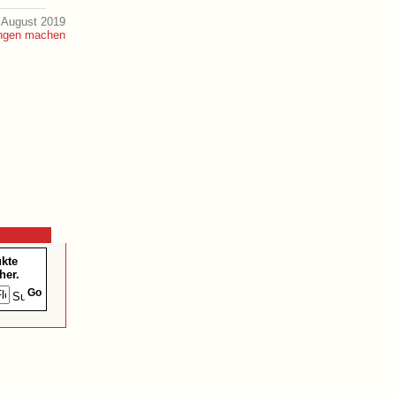
 August 2019
ukte
her.
Go