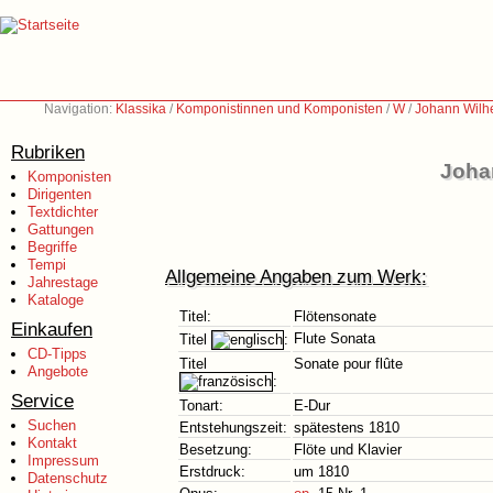
Navigation:
Klassika
/
Komponistinnen und Komponisten
/
W
/
Johann Wilh
Rubriken
Joha
Komponisten
Dirigenten
Textdichter
Gattungen
Begriffe
Tempi
Allgemeine Angaben zum Werk:
Jahrestage
Kataloge
Titel:
Flötensonate
Einkaufen
Flute Sonata
Titel
:
CD-Tipps
Titel
Sonate pour flûte
Angebote
:
Service
Tonart:
E-Dur
Suchen
Entstehungszeit:
spätestens 1810
Kontakt
Besetzung:
Flöte und Klavier
Impressum
Erstdruck:
um 1810
Datenschutz