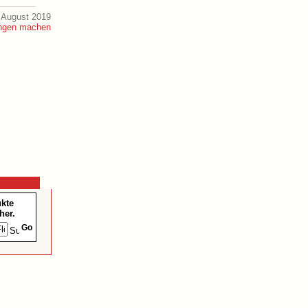
 August 2019
ukte
her.
Go