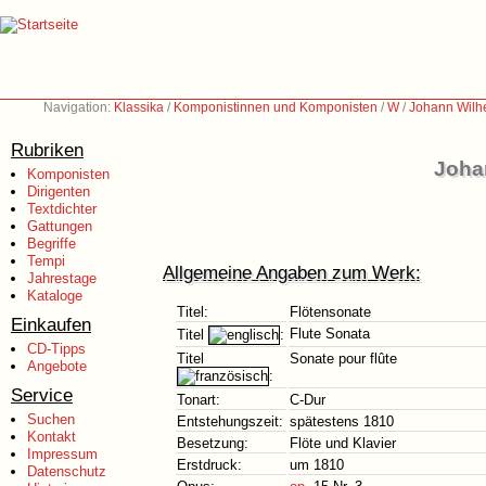
Navigation:
Klassika
/
Komponistinnen und Komponisten
/
W
/
Johann Wilh
Rubriken
Joha
Komponisten
Dirigenten
Textdichter
Gattungen
Begriffe
Tempi
Allgemeine Angaben zum Werk:
Jahrestage
Kataloge
Titel:
Flötensonate
Einkaufen
Flute Sonata
Titel
:
CD-Tipps
Titel
Sonate pour flûte
Angebote
:
Service
Tonart:
C-Dur
Suchen
Entstehungszeit:
spätestens 1810
Kontakt
Besetzung:
Flöte und Klavier
Impressum
Erstdruck:
um 1810
Datenschutz