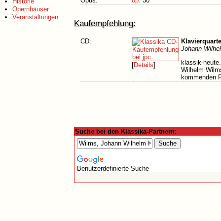
Opus:
op.
30
Historie
Opernhäuser
Veranstaltungen
Kaufempfehlung:
CD:
Klavierquarte
Johann Wilhe
klassik-heute
[
Details
]
Wilhelm Wilms
kommenden F-D
Suche bei den Klassika-Partnern:
Benutzerdefinierte Suche