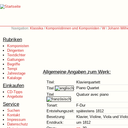
Navigation:
Klassika
/
Komponistinnen und Komponisten
/
W
/
Johann Wilh
Rubriken
Komponisten
Dirigenten
Textdichter
Gattungen
Begriffe
Tempi
Allgemeine Angaben zum Werk:
Jahrestage
Kataloge
Titel:
Klavierquartett
Einkaufen
Piano Quartet
Titel
:
CD-Tipps
Titel
Quatuor avec piano
Angebote
:
Service
Tonart:
F-Dur
Suchen
Entstehungszeit:
spätestens 1812
Kontakt
Besetzung:
Klavier, Violine, Viola und Viol
Impressum
Erstdruck:
um 1812
Datenschutz