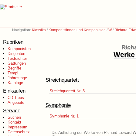
Navigation:
Klassika
/
Komponistinnen und Komponisten
/
W
/
Richard Edwa
Rubriken
Rich
Komponisten
Werke 
Dirigenten
Textdichter
Gattungen
Begriffe
Tempi
Jahrestage
Streichquartett
Kataloge
Einkaufen
Streichquartett Nr. 3
CD-Tipps
Angebote
Symphonie
Service
Symphonie Nr. 1
Suchen
Kontakt
Impressum
Datenschutz
Die Auflistung der Werke von Richard Edward Wi