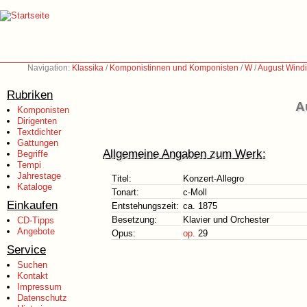
Navigation:
Klassika
/
Komponistinnen und Komponisten
/
W
/
August Wind
Rubriken
A
Komponisten
Dirigenten
Textdichter
Gattungen
Allgemeine Angaben zum Werk:
Begriffe
Tempi
Jahrestage
Titel:
Konzert-Allegro
Kataloge
Tonart:
c-Moll
Einkaufen
Entstehungszeit:
ca. 1875
Besetzung:
Klavier und Orchester
CD-Tipps
Angebote
Opus:
op.
29
Service
Suchen
Kontakt
Impressum
Datenschutz