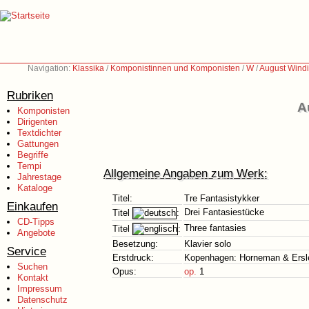
Navigation:
Klassika
/
Komponistinnen und Komponisten
/
W
/
August Wind
Rubriken
A
Komponisten
Dirigenten
Textdichter
Gattungen
Begriffe
Tempi
Allgemeine Angaben zum Werk:
Jahrestage
Kataloge
Titel:
Tre Fantasistykker
Einkaufen
Drei Fantasiestücke
Titel
:
CD-Tipps
Three fantasies
Titel
:
Angebote
Besetzung:
Klavier solo
Service
Erstdruck:
Kopenhagen: Horneman & Ersle
Suchen
Opus:
op.
1
Kontakt
Impressum
Datenschutz