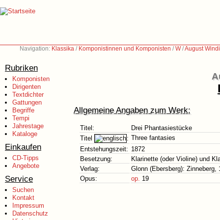
Navigation:
Klassika
/
Komponistinnen und Komponisten
/
W
/
August Wind
Rubriken
A
Komponisten
Dirigenten
Textdichter
Gattungen
Allgemeine Angaben zum Werk:
Begriffe
Tempi
Jahrestage
Titel:
Drei Phantasiestücke
Kataloge
Three fantasies
Titel
:
Einkaufen
Entstehungszeit:
1872
CD-Tipps
Besetzung:
Klarinette (oder Violine) und Kl
Angebote
Verlag:
Glonn (Ebersberg): Zinneberg,
Service
Opus:
op.
19
Suchen
Kontakt
Impressum
Datenschutz