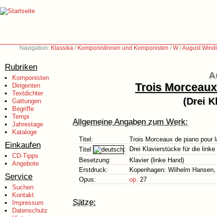
Navigation:
Klassika
/
Komponistinnen und Komponisten
/
W
/
August Wind
Rubriken
A
Komponisten
Trois Morceaux
Dirigenten
Textdichter
(Drei K
Gattungen
Begriffe
Tempi
Allgemeine Angaben zum Werk:
Jahrestage
Kataloge
Titel:
Trois Morceaux de piano pour 
Einkaufen
Drei Klavierstücke für die link
Titel
:
CD-Tipps
Besetzung:
Klavier (linke Hand)
Angebote
Erstdruck:
Kopenhagen: Wilhelm Hansen, 
Service
Opus:
op.
27
Suchen
Kontakt
Sätze:
Impressum
Datenschutz