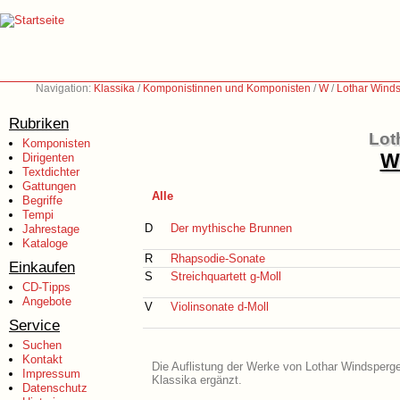
Navigation:
Klassika
/
Komponistinnen und Komponisten
/
W
/
Lothar Wind
Rubriken
Lot
Komponisten
We
Dirigenten
Textdichter
Gattungen
Alle
Begriffe
Tempi
D
Der mythische Brunnen
Jahrestage
Kataloge
R
Rhapsodie-Sonate
Einkaufen
S
Streichquartett g-Moll
CD-Tipps
Angebote
V
Violinsonate d-Moll
Service
Suchen
Kontakt
Die Auflistung der Werke von Lothar Windsperger
Impressum
Klassika ergänzt.
Datenschutz