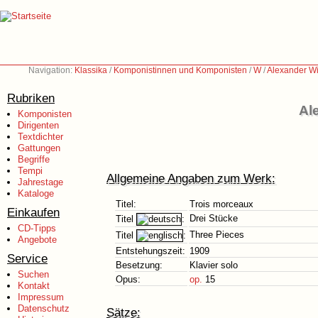
Navigation:
Klassika
/
Komponistinnen und Komponisten
/
W
/
Alexander Wi
Rubriken
Al
Komponisten
Dirigenten
Textdichter
Gattungen
Begriffe
Tempi
Allgemeine Angaben zum Werk:
Jahrestage
Kataloge
Titel:
Trois morceaux
Einkaufen
Drei Stücke
Titel
:
CD-Tipps
Three Pieces
Titel
:
Angebote
Entstehungszeit:
1909
Service
Besetzung:
Klavier solo
Suchen
Opus:
op.
15
Kontakt
Impressum
Datenschutz
Sätze: