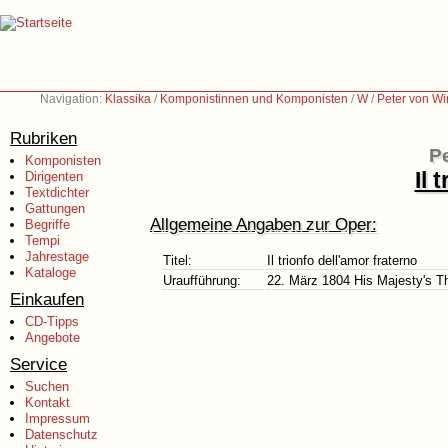
Navigation:
Klassika
/
Komponistinnen und Komponisten
/
W
/
Peter von Wi
Rubriken
Pe
Komponisten
Il 
Dirigenten
Textdichter
Gattungen
Allgemeine Angaben zur Oper:
Begriffe
Tempi
Jahrestage
Titel:
Il trionfo dell'amor fraterno
Kataloge
Uraufführung:
22. März 1804 His Majesty's T
Einkaufen
CD-Tipps
Angebote
Service
Suchen
Kontakt
Impressum
Datenschutz