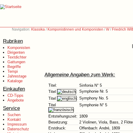
Navigation:
Klassika
/
Komponistinnen und Komponisten
/
W
/
Friedrich Wit
Rubriken
Komponisten
Dirigenten
Textdichter
Gattungen
Begriffe
Tempi
Allgemeine Angaben zum Werk:
Jahrestage
Kataloge
Titel:
Sinfonia N° 5
Einkaufen
Symphonie Nr. 5
Titel
:
CD-Tipps
Symphony No. 5
Titel
:
Angebote
Titel
Symphonie N° 5
Service
:
Suchen
Entstehungszeit:
1809
Kontakt
Besetzung:
2 Violinen, Viola, Bass, 2 Flöt
Impressum
Erstdruck:
Offenbach: André, 1809
Datenschutz