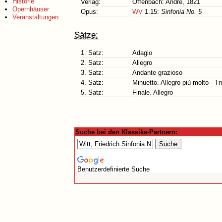
Historie
Verlag:
Offenbach: André, 1821
Opernhäuser
Opus:
WV
1.15:
Sinfonia No. 5
Veranstaltungen
Sätze:
1. Satz:
Adagio
2. Satz:
Allegro
3. Satz:
Andante grazioso
4. Satz:
Minuetto. Allegro più molto - Tr
5. Satz:
Finale. Allegro
Suche bei den Klassika-Partnern:
Benutzerdefinierte Suche