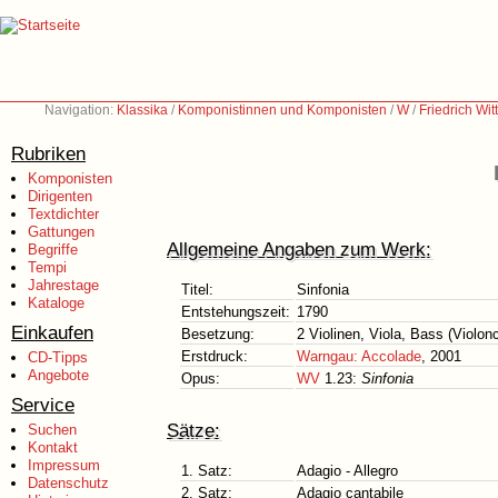
Navigation:
Klassika
/
Komponistinnen und Komponisten
/
W
/
Friedrich Wit
Rubriken
Komponisten
Dirigenten
Textdichter
Gattungen
Allgemeine Angaben zum Werk:
Begriffe
Tempi
Jahrestage
Titel:
Sinfonia
Kataloge
Entstehungszeit:
1790
Einkaufen
Besetzung:
2 Violinen, Viola, Bass (Violon
Erstdruck:
Warngau: Accolade
, 2001
CD-Tipps
Angebote
Opus:
WV
1.23:
Sinfonia
Service
Sätze:
Suchen
Kontakt
Impressum
1. Satz:
Adagio - Allegro
Datenschutz
2. Satz:
Adagio cantabile