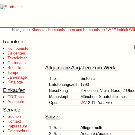
Navigation:
Klassika
/
Komponistinnen und Komponisten
/
W
/
Friedrich Wit
Rubriken
Komponisten
Dirigenten
Textdichter
Gattungen
Allgemeine Angaben zum Werk:
Begriffe
Tempi
Jahrestage
Titel:
Sinfonia
Kataloge
Entstehungszeit:
1790
Einkaufen
Besetzung:
2 Violinen, Viola, Bass, 2 Obo
Manuskript:
München: Staatsbibliothek
CD-Tipps
Angebote
Opus:
WV
2.11:
Sinfonia
Service
Sätze:
Suchen
Kontakt
Impressum
1. Satz:
Allegro molto
Datenschutz
2. Satz:
Andante (Agadio)