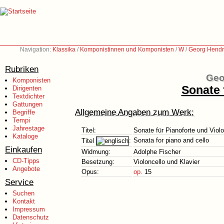
Navigation:
Klassika
/
Komponistinnen und Komponisten
/
W
/
Georg Hendri
Rubriken
Geo
Komponisten
Sonate 
Dirigenten
Textdichter
Gattungen
Allgemeine Angaben zum Werk:
Begriffe
Tempi
Jahrestage
Titel:
Sonate für Pianoforte und Violo
Kataloge
Sonata for piano and cello
Titel
:
Einkaufen
Widmung:
Adolphe Fischer
CD-Tipps
Besetzung:
Violoncello und Klavier
Angebote
Opus:
op.
15
Service
Suchen
Kontakt
Impressum
Datenschutz