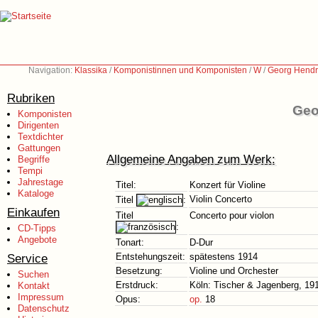
Navigation:
Klassika
/
Komponistinnen und Komponisten
/
W
/
Georg Hendri
Rubriken
Geo
Komponisten
Dirigenten
Textdichter
Gattungen
Allgemeine Angaben zum Werk:
Begriffe
Tempi
Jahrestage
Titel:
Konzert für Violine
Kataloge
Violin Concerto
Titel
:
Einkaufen
Titel
Concerto pour violon
:
CD-Tipps
Angebote
Tonart:
D-Dur
Service
Entstehungszeit:
spätestens 1914
Besetzung:
Violine und Orchester
Suchen
Erstdruck:
Köln: Tischer & Jagenberg, 19
Kontakt
Impressum
Opus:
op.
18
Datenschutz