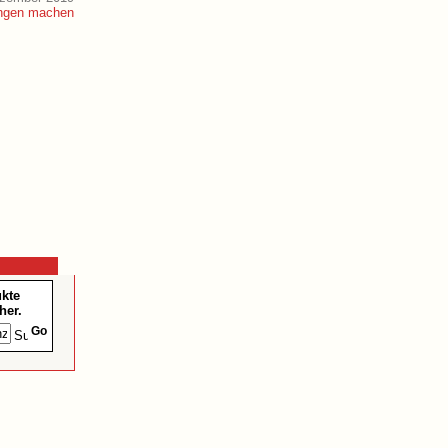
ukte
her.
Go