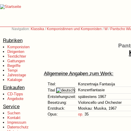
Navigation:
Klassika
/
Komponistinnen und Komponisten
/
W
/
Pantscho Wl
Rubriken
Pant
Komponisten
Dirigenten
Textdichter
Gattungen
Begriffe
Tempi
Allgemeine Angaben zum Werk:
Jahrestage
Kataloge
Titel:
Konzertnaja Fantasija
Einkaufen
Konzertfantasie
Titel
:
CD-Tipps
Entstehungszeit:
spätestens 1967
Angebote
Besetzung:
Violoncello und Orchester
Service
Erstdruck:
Moskau: Musika, 1967
Suchen
Opus:
op.
35
Kontakt
Impressum
Datenschutz