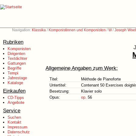
Navigation:
Klassika
/
Komponistinnen und Komponisten
/
W
/
Joseph Woel
Rubriken
Komponisten
M
Dirigenten
Textdichter
Gattungen
Allgemeine Angaben zum Werk:
Begriffe
Tempi
Jahrestage
Titel:
Méthode de Pianoforte
Kataloge
Untertitel:
Contenant 50 Exercises doigtés
Einkaufen
Besetzung:
Klavier solo
Opus:
op.
56
CD-Tipps
Angebote
Service
Suchen
Kontakt
Impressum
Datenschutz