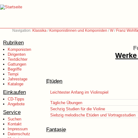
Navigation:
Klassika
/
Komponistinnen und Komponisten
/
W
/
Franz Wohlfa
Rubriken
F
Komponisten
Werke 
Dirigenten
Textdichter
Gattungen
Begriffe
Tempi
Jahrestage
Etüden
Kataloge
Einkaufen
Leichtester Anfang im Violinspiel
CD-Tipps
Tägliche Übungen
Angebote
Sechzig Studien für die Violine
Service
Siebzig melodische Etüden und Vortragsstudien
Suchen
Kontakt
Fantasie
Impressum
Datenschutz