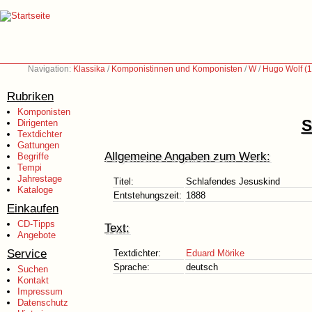
Navigation:
Klassika
/
Komponistinnen und Komponisten
/
W
/
Hugo Wolf (
Rubriken
Komponisten
S
Dirigenten
Textdichter
Gattungen
Allgemeine Angaben zum Werk:
Begriffe
Tempi
Jahrestage
Titel:
Schlafendes Jesuskind
Kataloge
Entstehungszeit:
1888
Einkaufen
CD-Tipps
Text:
Angebote
Service
Textdichter:
Eduard Mörike
Sprache:
deutsch
Suchen
Kontakt
Impressum
Datenschutz