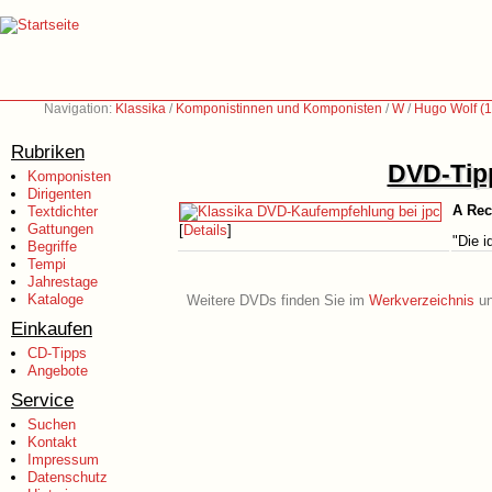
Navigation:
Klassika
/
Komponistinnen und Komponisten
/
W
/
Hugo Wolf (
Rubriken
DVD-Tipp
Komponisten
Dirigenten
A Rec
Textdichter
Gattungen
[
Details
]
"Die i
Begriffe
Tempi
Jahrestage
Kataloge
Weitere DVDs finden Sie im
Werkverzeichnis
un
Einkaufen
CD-Tipps
Angebote
Service
Suchen
Kontakt
Impressum
Datenschutz