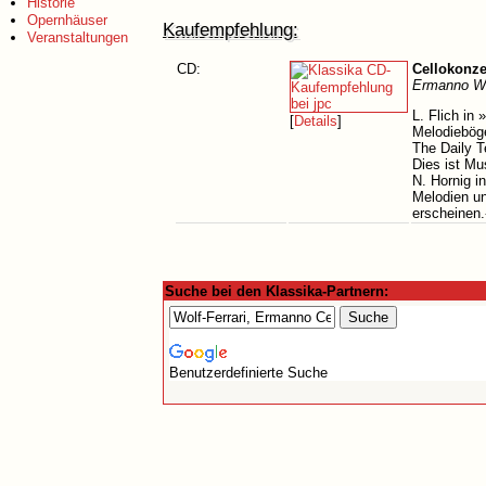
Historie
Opernhäuser
Kaufempfehlung:
Veranstaltungen
CD:
Cellokonze
Ermanno Wol
L. Flich in
[
Details
]
Melodieböge
The Daily T
Dies ist Mu
N. Hornig i
Melodien un
erscheinen.
Suche bei den Klassika-Partnern:
Benutzerdefinierte Suche