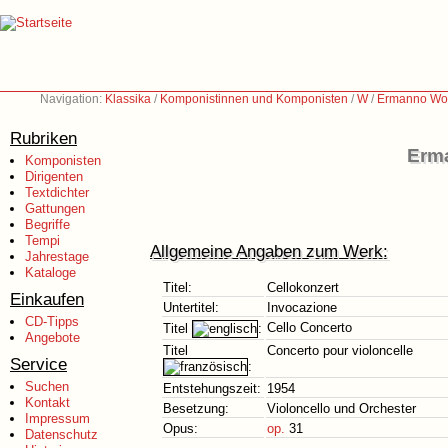
Navigation:
Klassika
/
Komponistinnen und Komponisten
/
W
/
Ermanno Wolf
Rubriken
Erma
Komponisten
Dirigenten
Textdichter
Gattungen
Begriffe
Tempi
Allgemeine Angaben zum Werk:
Jahrestage
Kataloge
Titel:
Cellokonzert
Einkaufen
Untertitel:
Invocazione
CD-Tipps
Cello Concerto
Titel
:
Angebote
Titel
Concerto pour violoncelle
Service
:
Suchen
Entstehungszeit:
1954
Kontakt
Besetzung:
Violoncello und Orchester
Impressum
Opus:
op.
31
Datenschutz