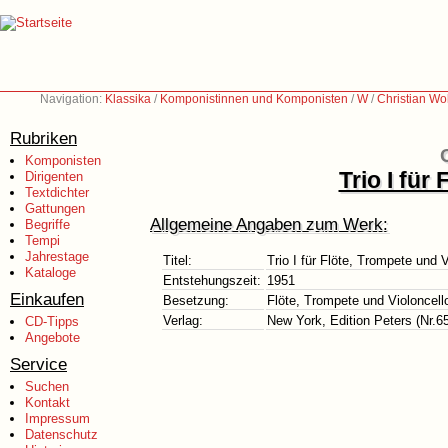
Navigation:
Klassika
/
Komponistinnen und Komponisten
/
W
/
Christian Wol
Rubriken
Komponisten
Trio I für
Dirigenten
Textdichter
Gattungen
Allgemeine Angaben zum Werk:
Begriffe
Tempi
Jahrestage
Titel:
Trio I für Flöte, Trompete und V
Kataloge
Entstehungszeit:
1951
Einkaufen
Besetzung:
Flöte, Trompete und Violoncell
Verlag:
New York, Edition Peters (Nr.6
CD-Tipps
Angebote
Service
Suchen
Kontakt
Impressum
Datenschutz