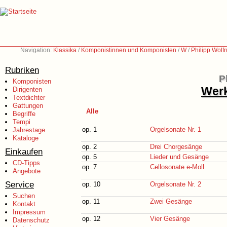
Navigation:
Klassika
/
Komponistinnen und Komponisten
/
W
/
Philipp Wolf
Rubriken
P
Komponisten
Werk
Dirigenten
Textdichter
Gattungen
Alle
Begriffe
Tempi
op. 1
Orgelsonate Nr. 1
Jahrestage
Kataloge
op. 2
Drei Chorgesänge
Einkaufen
op. 5
Lieder und Gesänge
CD-Tipps
op. 7
Cellosonate e-Moll
Angebote
Service
op. 10
Orgelsonate Nr. 2
Suchen
op. 11
Zwei Gesänge
Kontakt
Impressum
op. 12
Vier Gesänge
Datenschutz