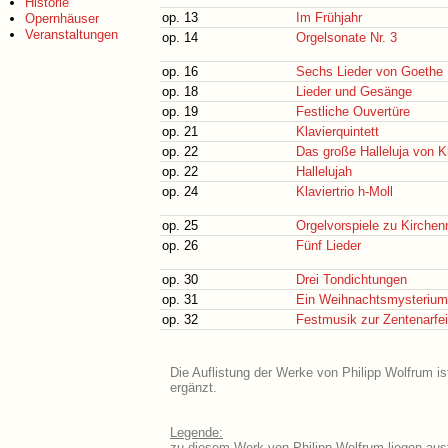
Historie
op. 13
Im Frühjahr
Opernhäuser
Veranstaltungen
op. 14
Orgelsonate Nr. 3
op. 16
Sechs Lieder von Goethe
op. 18
Lieder und Gesänge
op. 19
Festliche Ouvertüre
op. 21
Klavierquintett
op. 22
Das große Halleluja von K
op. 22
Hallelujah
op. 24
Klaviertrio h-Moll
op. 25
Orgelvorspiele zu Kirchen
op. 26
Fünf Lieder
op. 30
Drei Tondichtungen
op. 31
Ein Weihnachtsmysterium 
op. 32
Festmusik zur Zentenarfei
Die Auflistung der Werke von Philipp Wolfrum is
ergänzt.
Legende:
zu diesem Werk von Philipp Wolfrum liegen ausf