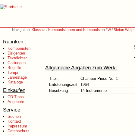
Navigation:
Klassika
/
Komponistinnen und Komponisten
/
W
/
Stefan Wolp
Rubriken
Komponisten
Dirigenten
Textdichter
Gattungen
Allgemeine Angaben zum Werk:
Begriffe
Tempi
Jahrestage
Titel:
Chamber Piece No. 1
Kataloge
Entstehungszeit:
1964
Einkaufen
Besetzung:
14 Instrumente
CD-Tipps
Angebote
Service
Suchen
Kontakt
Impressum
Datenschutz