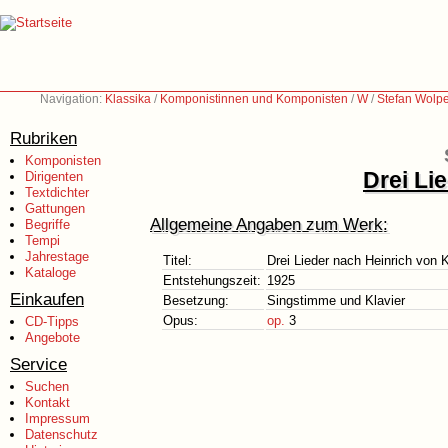
Navigation:
Klassika
/
Komponistinnen und Komponisten
/
W
/
Stefan Wolp
Rubriken
Komponisten
Drei Li
Dirigenten
Textdichter
Gattungen
Allgemeine Angaben zum Werk:
Begriffe
Tempi
Jahrestage
Titel:
Drei Lieder nach Heinrich von K
Kataloge
Entstehungszeit:
1925
Einkaufen
Besetzung:
Singstimme und Klavier
Opus:
op.
3
CD-Tipps
Angebote
Service
Suchen
Kontakt
Impressum
Datenschutz