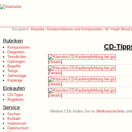
Navigation:
Klassika
/
Komponistinnen und Komponisten
/
W
/
Hugh Wood 
Rubriken
CD-Tipps
Komponisten
Dirigenten
Textdichter
Gattungen
[
Details
]
Begriffe
Tempi
[
Details
]
Jahrestage
Kataloge
[
Details
]
Einkaufen
CD-Tipps
[
Details
]
Angebote
Service
Weitere CDs finden Sie im
Werkverzeichnis
und 
Suchen
Kontakt
Impressum
Datenschutz