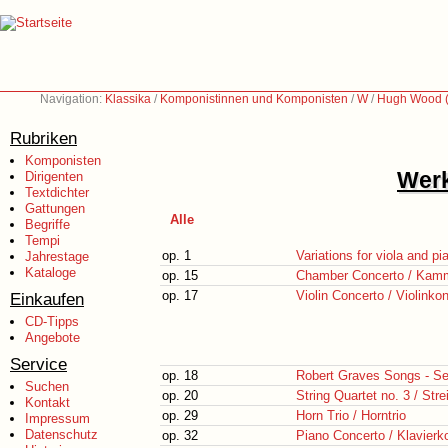
Navigation:
Klassika
/
Komponistinnen und Komponisten
/
W
/
Hugh Wood 
Rubriken
Komponisten
Werk
Dirigenten
Textdichter
Gattungen
Alle
Begriffe
Tempi
op. 1
Variations for viola and pi
Jahrestage
Kataloge
op. 15
Chamber Concerto / Kam
op. 17
Violin Concerto / Violinko
Einkaufen
CD-Tipps
Angebote
Service
op. 18
Robert Graves Songs - Se
Suchen
op. 20
String Quartet no. 3 / Stre
Kontakt
op. 29
Horn Trio / Horntrio
Impressum
Datenschutz
op. 32
Piano Concerto / Klavierk