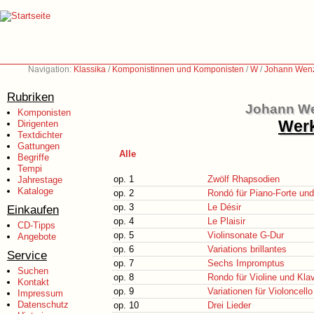
Navigation:
Klassika
/
Komponistinnen und Komponisten
/
W
/
Johann Wenz
Rubriken
Johann We
Komponisten
Werk
Dirigenten
Textdichter
Gattungen
Alle
Begriffe
Tempi
op. 1
Zwölf Rhapsodien
Jahrestage
Kataloge
op. 2
Rondó für Piano-Forte und 
op. 3
Le Désir
Einkaufen
op. 4
Le Plaisir
CD-Tipps
op. 5
Violinsonate G-Dur
Angebote
op. 6
Variations brillantes
Service
op. 7
Sechs Impromptus
Suchen
op. 8
Rondo für Violine und Klav
Kontakt
op. 9
Variationen für Violoncello
Impressum
Datenschutz
op. 10
Drei Lieder