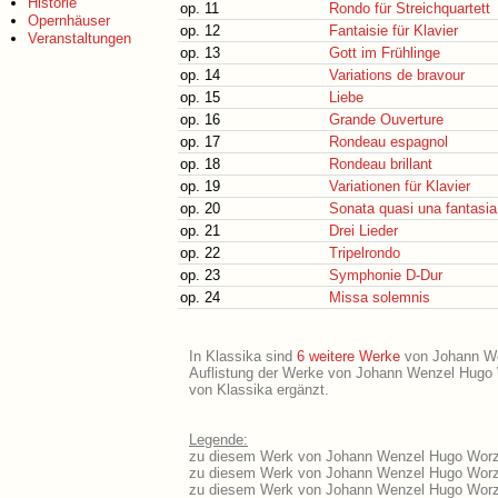
Historie
op. 11
Rondo für Streichquartett
Opernhäuser
op. 12
Fantaisie für Klavier
Veranstaltungen
op. 13
Gott im Frühlinge
op. 14
Variations de bravour
op. 15
Liebe
op. 16
Grande Ouverture
op. 17
Rondeau espagnol
op. 18
Rondeau brillant
op. 19
Variationen für Klavier
op. 20
Sonata quasi una fantasia
op. 21
Drei Lieder
op. 22
Tripelrondo
op. 23
Symphonie D-Dur
op. 24
Missa solemnis
In Klassika sind
6 weitere Werke
von Johann Wen
Auflistung der Werke von Johann Wenzel Hugo W
von Klassika ergänzt.
Legende:
zu diesem Werk von Johann Wenzel Hugo Worzis
zu diesem Werk von Johann Wenzel Hugo Worzis
zu diesem Werk von Johann Wenzel Hugo Worzi