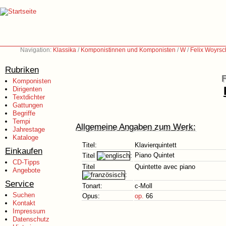
Navigation:
Klassika
/
Komponistinnen und Komponisten
/
W
/
Felix Woyrsc
Rubriken
Komponisten
Dirigenten
Textdichter
Gattungen
Begriffe
Tempi
Allgemeine Angaben zum Werk:
Jahrestage
Kataloge
Titel:
Klavierquintett
Einkaufen
Piano Quintet
Titel
:
CD-Tipps
Titel
Quintette avec piano
Angebote
:
Service
Tonart:
c-Moll
Suchen
Opus:
op.
66
Kontakt
Impressum
Datenschutz