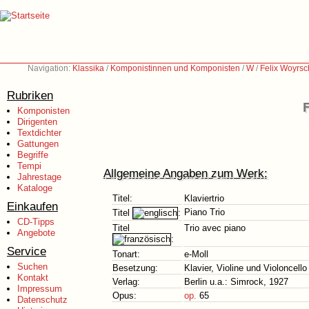
Navigation:
Klassika
/
Komponistinnen und Komponisten
/
W
/
Felix Woyrsc
Rubriken
Komponisten
Dirigenten
Textdichter
Gattungen
Begriffe
Tempi
Allgemeine Angaben zum Werk:
Jahrestage
Kataloge
Titel:
Klaviertrio
Einkaufen
Piano Trio
Titel
:
CD-Tipps
Titel
Trio avec piano
Angebote
:
Service
Tonart:
e-Moll
Suchen
Besetzung:
Klavier, Violine und Violoncello
Kontakt
Verlag:
Berlin u.a.: Simrock, 1927
Impressum
Opus:
op.
65
Datenschutz