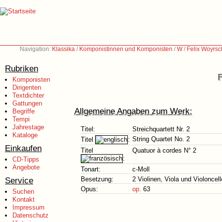
Navigation:
Klassika
/
Komponistinnen und Komponisten
/
W
/
Felix Woyrsc
Rubriken
Komponisten
Dirigenten
Textdichter
Gattungen
Allgemeine Angaben zum Werk:
Begriffe
Tempi
Jahrestage
Titel:
Streichquartett Nr. 2
Kataloge
String Quartet No. 2
Titel
:
Einkaufen
Titel
Quatuor à cordes N° 2
:
CD-Tipps
Angebote
Tonart:
c-Moll
Service
Besetzung:
2 Violinen, Viola und Violoncell
Opus:
op.
63
Suchen
Kontakt
Impressum
Datenschutz