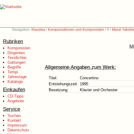
Navigation:
Klassika
/
Komponistinnen und Komponisten
/
Y
/
Maral Yakshi
Rubriken
M
Komponisten
Dirigenten
Textdichter
Gattungen
Allgemeine Angaben zum Werk:
Begriffe
Tempi
Jahrestage
Titel:
Concertino
Kataloge
Entstehungszeit:
1995
Einkaufen
Besetzung:
Klavier und Orchester
CD-Tipps
Angebote
Service
Suchen
Kontakt
Impressum
Datenschutz