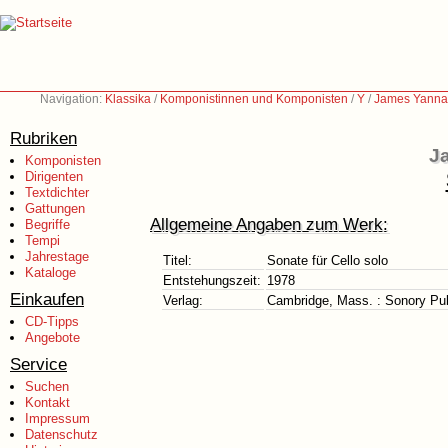
Navigation:
Klassika
/
Komponistinnen und Komponisten
/
Y
/
James Yannat
Rubriken
J
Komponisten
Dirigenten
Textdichter
Gattungen
Allgemeine Angaben zum Werk:
Begriffe
Tempi
Jahrestage
Titel:
Sonate für Cello solo
Kataloge
Entstehungszeit:
1978
Einkaufen
Verlag:
Cambridge, Mass. : Sonory Pub
CD-Tipps
Angebote
Service
Suchen
Kontakt
Impressum
Datenschutz