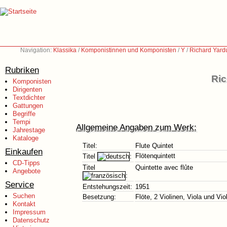
Navigation:
Klassika
/
Komponistinnen und Komponisten
/
Y
/
Richard Yard
Rubriken
Ric
Komponisten
Dirigenten
Textdichter
Gattungen
Begriffe
Tempi
Allgemeine Angaben zum Werk:
Jahrestage
Kataloge
Titel:
Flute Quintet
Einkaufen
Flötenquintett
Titel
:
CD-Tipps
Titel
Quintette avec flûte
Angebote
:
Service
Entstehungszeit:
1951
Suchen
Besetzung:
Flöte, 2 Violinen, Viola und Vio
Kontakt
Impressum
Datenschutz