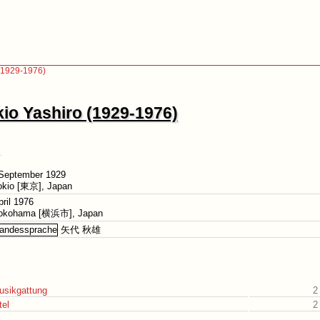
 (1929-1976)
io Yashiro (1929-1976)
 September 1929
Tokio [東京], Japan
pril 1976
Yokohama [横浜市], Japan
矢代 秋雄
usikgattung
2
tel
2