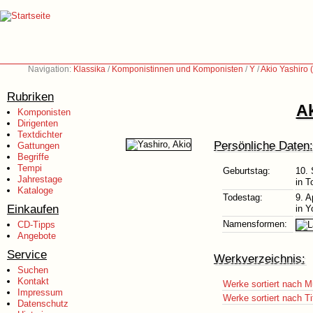
Navigation:
Klassika
/
Komponistinnen und Komponisten
/
Y
/
Akio Yashiro
Rubriken
Ak
Komponisten
Dirigenten
Textdichter
Persönliche Daten:
Gattungen
Begriffe
Tempi
Geburtstag:
10.
Jahrestage
in 
Kataloge
Todestag:
9. A
Einkaufen
in 
Namensformen:
CD-Tipps
Angebote
Service
Werkverzeichnis:
Suchen
Kontakt
Werke sortiert nach M
Impressum
Werke sortiert nach Ti
Datenschutz