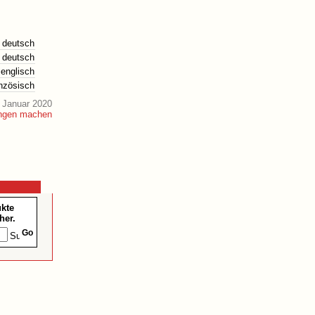
deutsch
deutsch
englisch
anzösisch
 Januar 2020
ukte
her.
Go