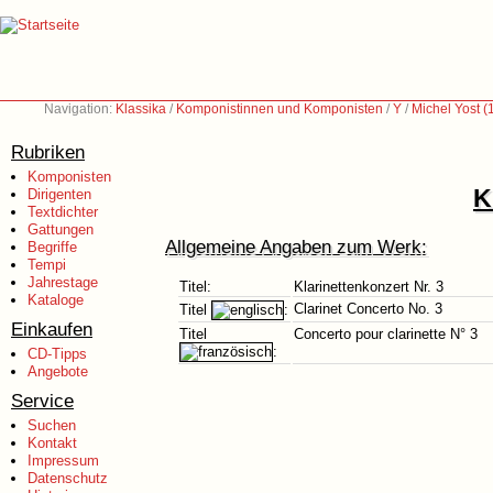
Navigation:
Klassika
/
Komponistinnen und Komponisten
/
Y
/
Michel Yost 
Rubriken
Komponisten
K
Dirigenten
Textdichter
Gattungen
Allgemeine Angaben zum Werk:
Begriffe
Tempi
Jahrestage
Titel:
Klarinettenkonzert Nr. 3
Kataloge
Clarinet Concerto No. 3
Titel
:
Einkaufen
Titel
Concerto pour clarinette N° 3
:
CD-Tipps
Angebote
Service
Suchen
Kontakt
Impressum
Datenschutz