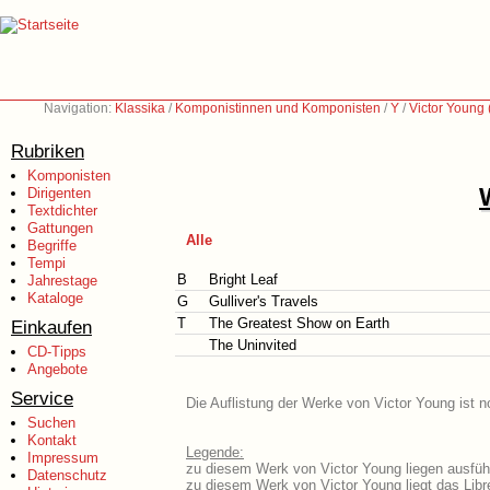
Navigation:
Klassika
/
Komponistinnen und Komponisten
/
Y
/
Victor Young
Rubriken
Komponisten
Dirigenten
Textdichter
Gattungen
Alle
Begriffe
Tempi
B
Bright Leaf
Jahrestage
Kataloge
G
Gulliver's Travels
T
The Greatest Show on Earth
Einkaufen
The Uninvited
CD-Tipps
Angebote
Service
Die Auflistung der Werke von Victor Young ist n
Suchen
Kontakt
Legende:
Impressum
zu diesem Werk von Victor Young liegen ausführ
Datenschutz
zu diesem Werk von Victor Young liegt das Libre