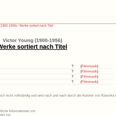
 (1900-1956)
/
Werke sortiert nach Titel
Victor Young (1900-1956)
Werke sortiert nach Titel
?
(
Filmmusik
)
?
(
Filmmusik
)
?
(
Filmmusik
)
?
(
Filmmusik
)
och nicht vollständig und wird nach und nach durch die Autoren von Klassika 
liche Informationen vor
tto vor