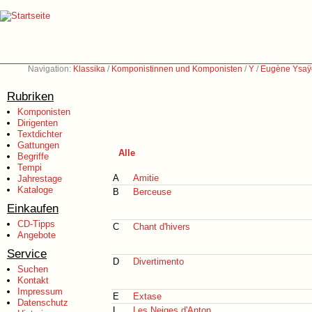
Navigation:
Klassika
/
Komponistinnen und Komponisten
/
Y
/
Eugène Ysaÿ
Rubriken
Komponisten
Dirigenten
Textdichter
Gattungen
Alle
Begriffe
Tempi
A
Amitie
Jahrestage
Kataloge
B
Berceuse
Einkaufen
CD-Tipps
C
Chant d'hivers
Angebote
Service
D
Divertimento
Suchen
Kontakt
Impressum
E
Extase
Datenschutz
L
Les Neiges d'Anton