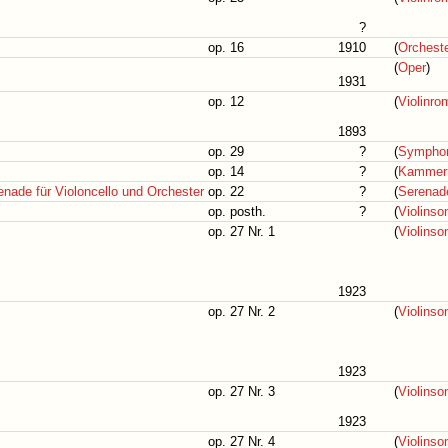
?
op. 16
1910
(
Orchest
(
Oper
)
1931
op. 12
(
Violinr
1893
op. 29
?
(
Symphon
op. 14
?
(
Kammer
enade für Violoncello und Orchester
op. 22
?
(
Serenad
op. posth.
?
(
Violinso
op. 27 Nr. 1
(
Violinso
1923
op. 27 Nr. 2
(
Violinso
1923
op. 27 Nr. 3
(
Violinso
1923
op. 27 Nr. 4
(
Violinso