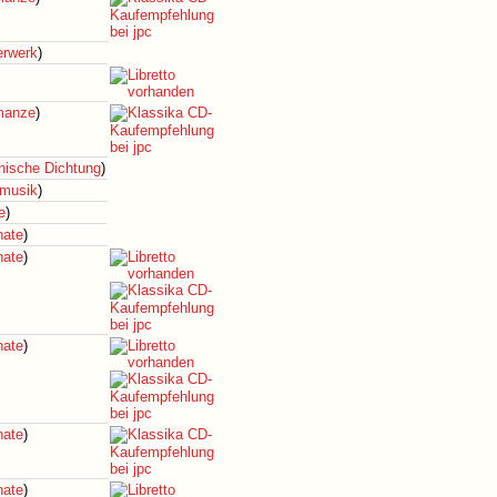
erwerk
)
omanze
)
ische Dichtung
)
musik
)
e
)
nate
)
nate
)
nate
)
nate
)
nate
)