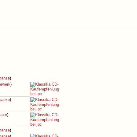
omanze
)
erwerk
)
omanze
)
ento
)
omanze
)
omanze
)