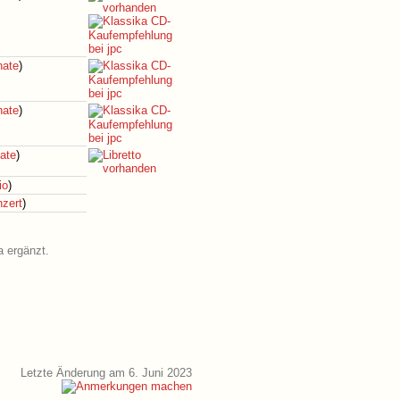
nate
)
nate
)
ate
)
io
)
nzert
)
a ergänzt.
Letzte Änderung am 6. Juni 2023