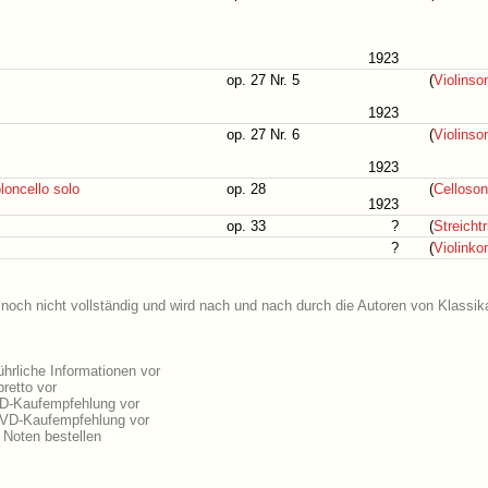
1923
op. 27 Nr. 5
(
Violinso
1923
op. 27 Nr. 6
(
Violinso
1923
loncello solo
op. 28
(
Celloson
1923
op. 33
?
(
Streichtr
?
(
Violinko
noch nicht vollständig und wird nach und nach durch die Autoren von Klassik
rliche Informationen vor
retto vor
CD-Kaufempfehlung vor
DVD-Kaufempfehlung vor
Noten bestellen