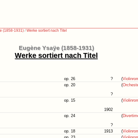
e (1858-1931)
/
Werke sortiert nach Titel
Eugène Ysaÿe (1858-1931)
Werke sortiert nach Titel
op. 26
?
(
Violinr
op. 20
(
Orchest
?
op. 15
(
Violinr
1902
op. 24
(
Divertim
?
op. 18
1913
(
Violinr
op. 23
(
Violinr