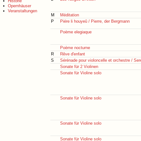
Historie
Opernhäuser
Veranstaltungen
M
Méditation
P
Piére li houyeû / Pierre, der Bergmann
Poème elegiaque
Poème nocturne
R
Rêve d'enfant
S
Sérénade pour violoncelle et orchestre / Ser
Sonate für 2 Violinen
Sonate für Violine solo
Sonate für Violine solo
Sonate für Violine solo
Sonate für Violine solo