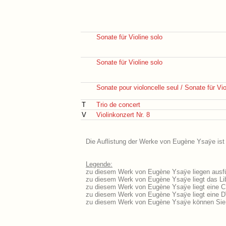
Sonate für Violine solo
Sonate für Violine solo
Sonate pour violoncelle seul / Sonate für Vio
T
Trio de concert
V
Violinkonzert Nr. 8
Die Auflistung der Werke von Eugène Ysaÿe ist 
Legende:
zu diesem Werk von Eugène Ysaÿe liegen ausfüh
zu diesem Werk von Eugène Ysaÿe liegt das Lib
zu diesem Werk von Eugène Ysaÿe liegt eine 
zu diesem Werk von Eugène Ysaÿe liegt eine 
zu diesem Werk von Eugène Ysaÿe können Sie 