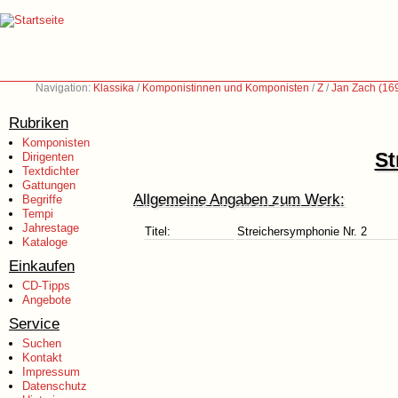
Navigation:
Klassika
/
Komponistinnen und Komponisten
/
Z
/
Jan Zach (16
Rubriken
Komponisten
St
Dirigenten
Textdichter
Gattungen
Allgemeine Angaben zum Werk:
Begriffe
Tempi
Jahrestage
Titel:
Streichersymphonie Nr. 2
Kataloge
Einkaufen
CD-Tipps
Angebote
Service
Suchen
Kontakt
Impressum
Datenschutz