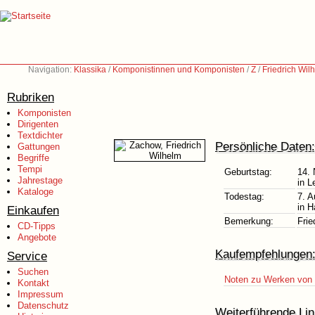
Navigation:
Klassika
/
Komponistinnen und Komponisten
/
Z
/
Friedrich Wi
Rubriken
Komponisten
Dirigenten
Textdichter
Persönliche Daten:
Gattungen
Begriffe
Tempi
Geburtstag:
14.
Jahrestage
in L
Kataloge
Todestag:
7. A
in H
Einkaufen
Bemerkung:
Frie
CD-Tipps
Angebote
Kaufempfehlungen
Service
Suchen
Noten zu Werken von 
Kontakt
Impressum
Datenschutz
Weiterführende Lin