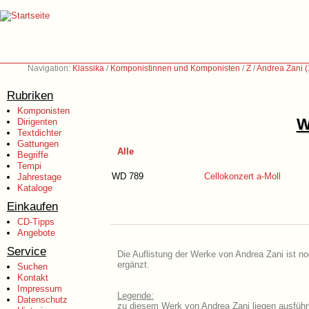
Navigation:
Klassika
/
Komponistinnen und Komponisten
/
Z
/
Andrea Zani 
Rubriken
Komponisten
W
Dirigenten
Textdichter
Gattungen
Alle
Begriffe
Tempi
WD 789
Cellokonzert a-Moll
Jahrestage
Kataloge
Einkaufen
CD-Tipps
Angebote
Service
Die Auflistung der Werke von Andrea Zani ist no
ergänzt.
Suchen
Kontakt
Impressum
Legende:
Datenschutz
zu diesem Werk von Andrea Zani liegen ausführl