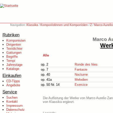
Navigation:
Klassika
/
Komponistinnen und Komponisten
/
Z
/
Marco Aurelio
Rubriken
Marco Au
Komponisten
Werk
Dirigenten
Textdichter
Gattungen
Alle
Begriffe
Tempi
op. 2
Ronde des fées
Jahrestage
Kataloge
op. 7
Fantasie
op. 40
Nocturne
Einkaufen
op. 41a
Melodien
CD-Tipps
op. 50 Nr. 14
Exercice
Angebote
Service
Suchen
Die Auflistung der Werke von Marco Aurelio Zani
Kontakt
von Klassika ergänzt.
Impressum
Datenschutz