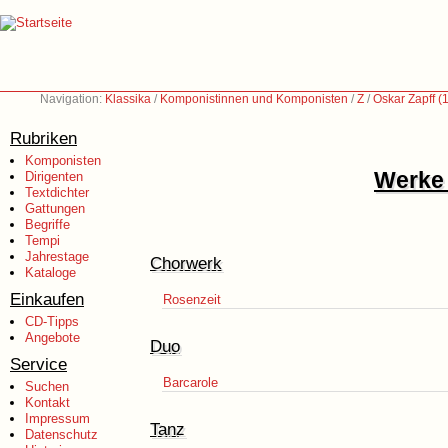
Navigation:
Klassika
/
Komponistinnen und Komponisten
/
Z
/
Oskar Zapff 
Rubriken
Komponisten
Werke 
Dirigenten
Textdichter
Gattungen
Begriffe
Tempi
Jahrestage
Chorwerk
Kataloge
Einkaufen
Rosenzeit
CD-Tipps
Angebote
Duo
Service
Barcarole
Suchen
Kontakt
Impressum
Tanz
Datenschutz